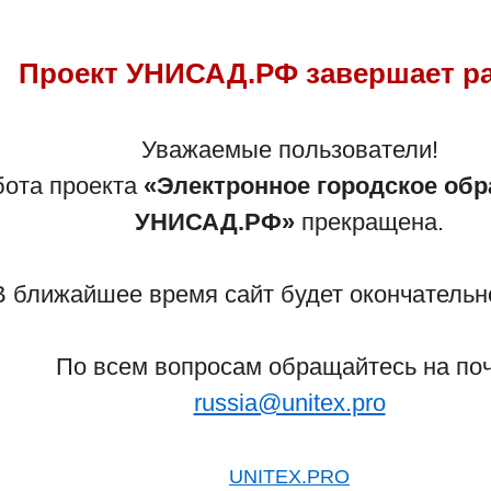
Проект УНИСАД.РФ завершает р
Сайт закрыт!
Уважаемые пользователи!
бота проекта
«Электронное городское обр
аботы сайта обратитесь к администратору прое
УНИСАД.РФ»
прекращена.
Детского учреждения – напрямую в учреждение!
В ближайшее время сайт будет окончательно
Вернуться на главную страницу
По всем вопросам обращайтесь на поч
russia@unitex.pro
UNITEX.PRO