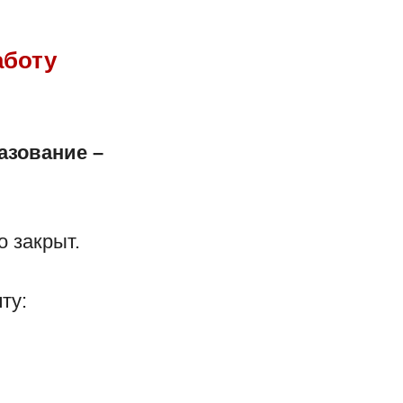
РФ
Министерство просвещения Российской
Федерации
аботу
Муниципальное казенное учреждение
"Управление образованием Междуречеснкого
городского округа"
Министерство образования Кузбасса
азование –
кта "
унисад.рф
"!
Меню
 закрыт.
Новости
Дети
ту:
Сотрудники
Карта сайта
Вопрос - Ответ
Контакты